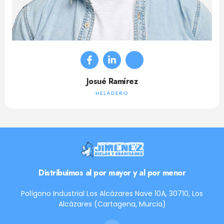
Josué Ramírez
HELADERO
Distribuimos al por mayor y al por menor
Polígono Industrial Los Alcázares Nave 10A, 30710, Los
Alcázares (Cartagena, Murcia)