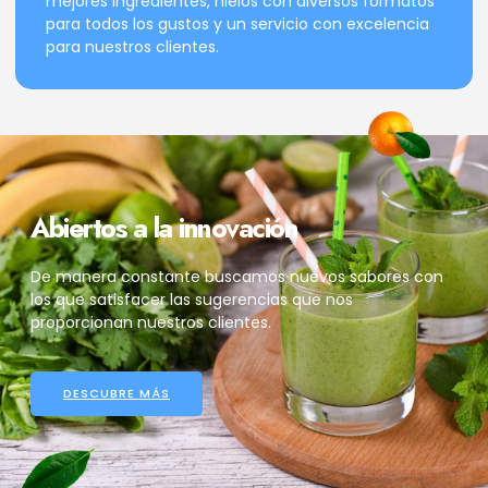
mejores ingredientes, hielos con diversos formatos
para todos los gustos y un servicio con excelencia
para nuestros clientes.
Abiertos a la innovación
De manera constante buscamos nuevos sabores con
los que satisfacer las sugerencias que nos
proporcionan nuestros clientes.
DESCUBRE MÁS