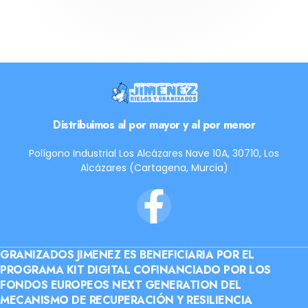
Sara
HOSTELERA
Distribuimos al por mayor y al por menor
Polígono Industrial Los Alcázares Nave 10A, 30710, Los
Alcázares (Cartagena, Murcia)
GRANIZADOS JIMENEZ ES BENEFICIARIA POR EL
PROGRAMA KIT DIGITAL COFINANCIADO POR LOS
FONDOS EUROPEOS NEXT GENERATION DEL
MECANISMO DE RECUPERACIÓN Y RESILIENCIA